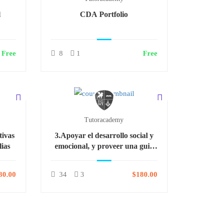
l
CDA Portfolio
Free
8
1
Free
Tutoracademy
tivas
3.Apoyar el desarrollo social y
lias
emocional, y proveer una guia
positiva
80.00
34
3
$180.00