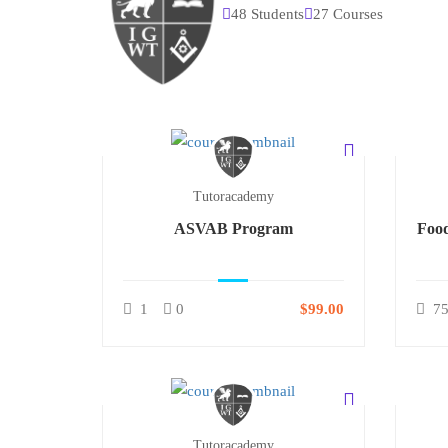
48 Students
27 Courses
Tutoracademy
ASVAB Program
Food
1
0
$99.00
7
Tutoracademy