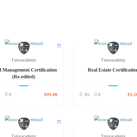
Tutoracademy
Tutoracademy
 Management Certification
Real Estate Certificatio
(Re-edited)
5
0
$99.00
85
0
$1,2
Tutoracademy
Tutoracademy