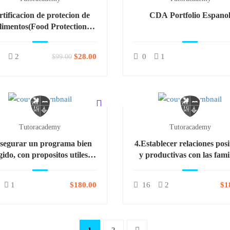
rtificacion de protecion de
CDA Portfolio Espano
limentos(Food Protection
Manager Certification)
5
2
$28.00
0
1
$99.00
Tutoracademy
Tutoracademy
segurar un programa bien
4.Establecer relaciones posi
gido, con propositos utiles y
y productivas con las fami
 responda a las necesidades
de los participantes
1
$180.00
16
2
$1
1
2