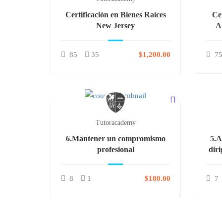
Certificación en Bienes Raíces
Ce
New Jersey
A
85
35
$1,200.00
7
Tutoracademy
6.Mantener un compromismo
5.A
profesional
diri
que
8
1
$180.00
7