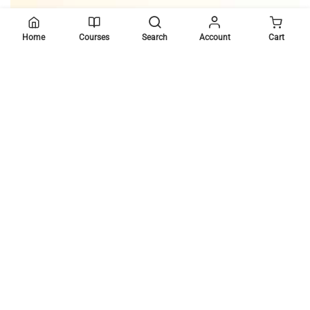
Home
Courses
Search
Account
Cart
BECOME AN INSTRUCTOR?
Join thousand of instructors and earn money hassle
free!
GET STARTED NOW