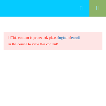
13
Manejo del programa
This content is protected, please
login
and
enroll
Introduccion
in the course to view this content!
20 Minutes
Evaluar mediante la Observación
20 Minutes
Evaluar mediante la Observación
8 Questions
20 Minutes
Observación Sistemática en
Educación Infantil