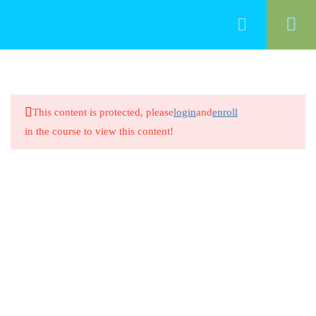
13
Manejo del programa
This content is protected, please
login
and
enroll
Introduccion
in the course to view this content!
20 Minutes
Evaluar mediante la Observación
20 Minutes
Evaluar mediante la Observación
8 Questions
20 Minutes
Observación Sistemática en
Educación Infantil