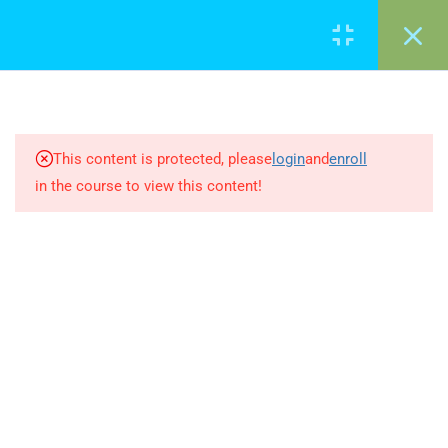
13
Manejo del programa
This content is protected, please
login
and
enroll
Introduccion
in the course to view this content!
20 Minutes
Evaluar mediante la Observación
20 Minutes
Evaluar mediante la Observación
8 Questions
20 Minutes
Observación Sistemática en
Educación Infantil